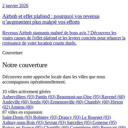
2 janvier 2026
Airbnb et effet plafond : pourquoi vos revenus
n’augmentent plus malgré vos efforts
Revenus Airbnb stagnants malgré de bons avis ? Découvrez les
vraies causes de l'effet plafond et les leviers concrets pour relancer la
croissance de votre location courte durée.
Couverture
Notre couverture
Découvrez notre approche locale dans les villes que nous
accompagnons opérationnellement.
10 villes activement gérées
Aubervilliers
(93)
Pantin
(93)
Beaumont-sur-Oise
(95)
Ravenel
(60)
Andeville
(60)
Senlis
(60)
Ermenonville
(60)
Chambly
(60)
Hirson
(02)
Amiens
(80)
87 villes en expansion
Saint-Denis
(93)
Bobigny
(93)
Drancy
(93)
Le Bourget
(93)
Aulnay-sous-Bois
(93)
Sevran
(93)
Sarcelles
(95)
Gonesse
(95)
Roissy-en-France
(95)
Chantilly
(60)
Compiègne
(60)
Beauvais
(60)