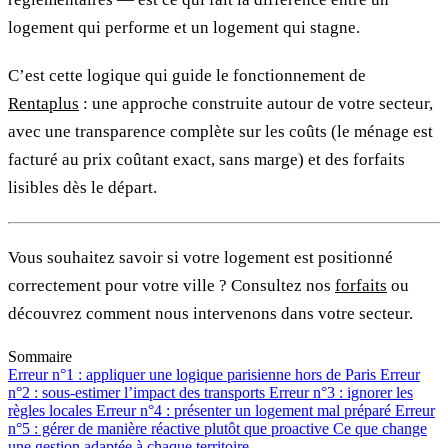
logement qui performe et un logement qui stagne.
C’est cette logique qui guide le fonctionnement de
Rentaplus
: une approche construite autour de votre secteur,
avec une transparence complète sur les coûts (le ménage est
facturé au prix coûtant exact, sans marge) et des forfaits
lisibles dès le départ.
Vous souhaitez savoir si votre logement est positionné
correctement pour votre ville ? Consultez nos
forfaits
ou
découvrez comment nous intervenons dans votre secteur.
Sommaire
Erreur n°1 : appliquer une logique parisienne hors de Paris
Erreur
n°2 : sous-estimer l’impact des transports
Erreur n°3 : ignorer les
règles locales
Erreur n°4 : présenter un logement mal préparé
Erreur
n°5 : gérer de manière réactive plutôt que proactive
Ce que change
une gestion adaptée à chaque territoire