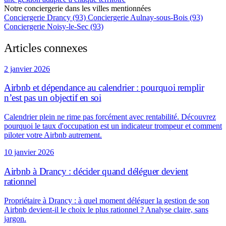
Notre conciergerie dans les villes mentionnées
Conciergerie Drancy (93)
Conciergerie Aulnay-sous-Bois (93)
Conciergerie Noisy-le-Sec (93)
Articles connexes
2 janvier 2026
Airbnb et dépendance au calendrier : pourquoi remplir
n’est pas un objectif en soi
Calendrier plein ne rime pas forcément avec rentabilité. Découvrez
pourquoi le taux d'occupation est un indicateur trompeur et comment
piloter votre Airbnb autrement.
10 janvier 2026
Airbnb à Drancy : décider quand déléguer devient
rationnel
Propriétaire à Drancy : à quel moment déléguer la gestion de son
Airbnb devient-il le choix le plus rationnel ? Analyse claire, sans
jargon.