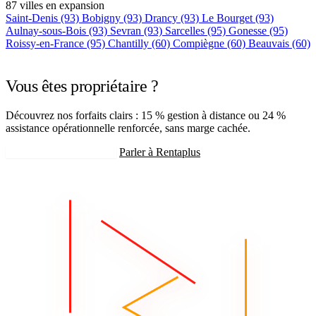
87 villes en expansion
Saint-Denis
(93)
Bobigny
(93)
Drancy
(93)
Le Bourget
(93)
Aulnay-sous-Bois
(93)
Sevran
(93)
Sarcelles
(95)
Gonesse
(95)
Roissy-en-France
(95)
Chantilly
(60)
Compiègne
(60)
Beauvais
(60)
+75 autres villes →
Vous êtes propriétaire ?
Découvrez nos forfaits clairs : 15 % gestion à distance ou 24 %
assistance opérationnelle renforcée, sans marge cachée.
Recevoir mon estimation
Parler à Rentaplus