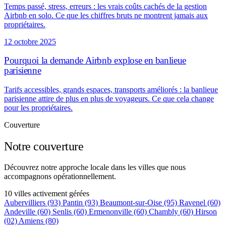
Temps passé, stress, erreurs : les vrais coûts cachés de la gestion
Airbnb en solo. Ce que les chiffres bruts ne montrent jamais aux
propriétaires.
12 octobre 2025
Pourquoi la demande Airbnb explose en banlieue
parisienne
Tarifs accessibles, grands espaces, transports améliorés : la banlieue
parisienne attire de plus en plus de voyageurs. Ce que cela change
pour les propriétaires.
Couverture
Notre couverture
Découvrez notre approche locale dans les villes que nous
accompagnons opérationnellement.
10 villes activement gérées
Aubervilliers
(93)
Pantin
(93)
Beaumont-sur-Oise
(95)
Ravenel
(60)
Andeville
(60)
Senlis
(60)
Ermenonville
(60)
Chambly
(60)
Hirson
(02)
Amiens
(80)