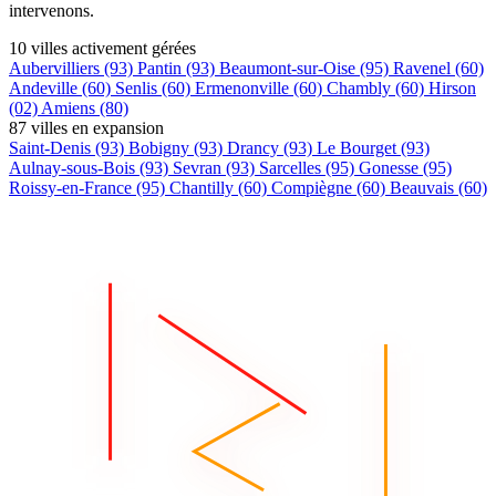
intervenons.
10 villes activement gérées
Aubervilliers
(93)
Pantin
(93)
Beaumont-sur-Oise
(95)
Ravenel
(60)
Andeville
(60)
Senlis
(60)
Ermenonville
(60)
Chambly
(60)
Hirson
(02)
Amiens
(80)
87 villes en expansion
Saint-Denis
(93)
Bobigny
(93)
Drancy
(93)
Le Bourget
(93)
Aulnay-sous-Bois
(93)
Sevran
(93)
Sarcelles
(95)
Gonesse
(95)
Roissy-en-France
(95)
Chantilly
(60)
Compiègne
(60)
Beauvais
(60)
+75 autres villes →