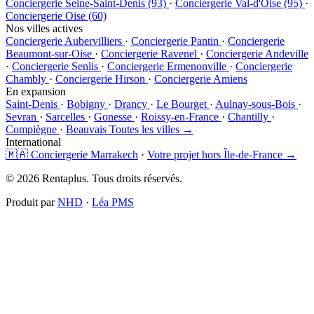
Conciergerie Seine-Saint-Denis (93)
·
Conciergerie Val-d'Oise (95)
·
Conciergerie Oise (60)
Nos villes actives
Conciergerie Aubervilliers
·
Conciergerie Pantin
·
Conciergerie
Beaumont-sur-Oise
·
Conciergerie Ravenel
·
Conciergerie Andeville
·
Conciergerie Senlis
·
Conciergerie Ermenonville
·
Conciergerie
Chambly
·
Conciergerie Hirson
·
Conciergerie Amiens
En expansion
Saint-Denis
·
Bobigny
·
Drancy
·
Le Bourget
·
Aulnay-sous-Bois
·
Sevran
·
Sarcelles
·
Gonesse
·
Roissy-en-France
·
Chantilly
·
Compiègne
·
Beauvais
Toutes les villes →
International
🇲🇦 Conciergerie Marrakech
·
Votre projet hors Île-de-France →
© 2026 Rentaplus. Tous droits réservés.
Produit par
NHD
·
Léa PMS