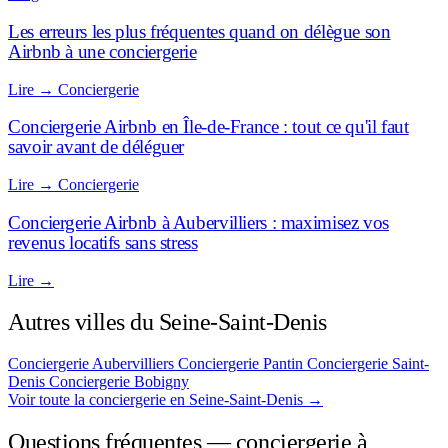
Les erreurs les plus fréquentes quand on délègue son
Airbnb à une conciergerie
Lire
→
Conciergerie
Conciergerie Airbnb en Île-de-France : tout ce qu'il faut
savoir avant de déléguer
Lire
→
Conciergerie
Conciergerie Airbnb à Aubervilliers : maximisez vos
revenus locatifs sans stress
Lire
→
Autres villes du Seine-Saint-Denis
Conciergerie Aubervilliers
Conciergerie Pantin
Conciergerie Saint-
Denis
Conciergerie Bobigny
Voir toute la conciergerie en Seine-Saint-Denis
→
Questions fréquentes — conciergerie à