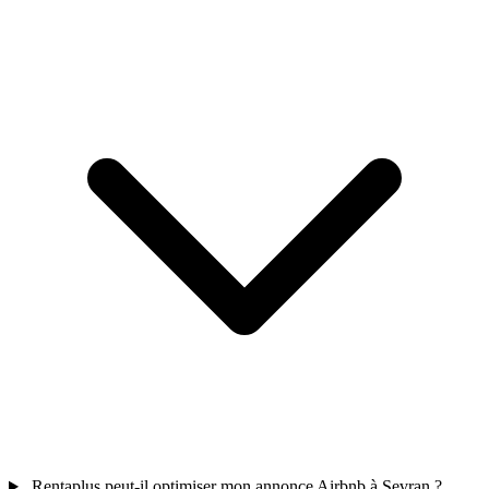
Rentaplus peut-il optimiser mon annonce Airbnb à Sevran ?