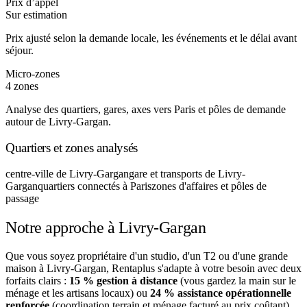
Prix d’appel
Sur estimation
Prix ajusté selon la demande locale, les événements et le délai avant
séjour.
Micro-zones
4 zones
Analyse des quartiers, gares, axes vers Paris et pôles de demande
autour de Livry-Gargan.
Quartiers et zones analysés
centre-ville de Livry-Gargan
gare et transports de Livry-
Gargan
quartiers connectés à Paris
zones d'affaires et pôles de
passage
Notre approche à Livry-Gargan
Que vous soyez propriétaire d'un studio, d'un T2 ou d'une grande
maison à Livry-Gargan, Rentaplus s'adapte à votre besoin avec deux
forfaits clairs :
15 % gestion à distance
(vous gardez la main sur le
ménage et les artisans locaux) ou
24 % assistance opérationnelle
renforcée
(coordination terrain et ménage facturé au prix coûtant).