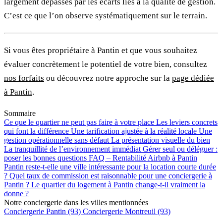
largement dépassés par les écarts liés à la qualité de gestion.
C’est ce que l’on observe systématiquement sur le terrain.
Si vous êtes propriétaire à Pantin et que vous souhaitez
évaluer concrètement le potentiel de votre bien, consultez
nos forfaits
ou découvrez notre approche sur la
page dédiée
à Pantin
.
Sommaire
Ce que le quartier ne peut pas faire à votre place
Les leviers concrets
qui font la différence
Une tarification ajustée à la réalité locale
Une
gestion opérationnelle sans défaut
La présentation visuelle du bien
La tranquillité de l’environnement immédiat
Gérer seul ou déléguer :
poser les bonnes questions
FAQ – Rentabilité Airbnb à Pantin
Pantin reste-t-elle une ville intéressante pour la location courte durée
?
Quel taux de commission est raisonnable pour une conciergerie à
Pantin ?
Le quartier du logement à Pantin change-t-il vraiment la
donne ?
Notre conciergerie dans les villes mentionnées
Conciergerie Pantin (93)
Conciergerie Montreuil (93)