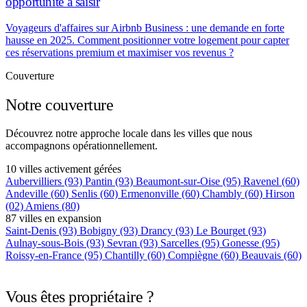
opportunité à saisir
Voyageurs d'affaires sur Airbnb Business : une demande en forte
hausse en 2025. Comment positionner votre logement pour capter
ces réservations premium et maximiser vos revenus ?
Couverture
Notre couverture
Découvrez notre approche locale dans les villes que nous
accompagnons opérationnellement.
10 villes activement gérées
Aubervilliers
(93)
Pantin
(93)
Beaumont-sur-Oise
(95)
Ravenel
(60)
Andeville
(60)
Senlis
(60)
Ermenonville
(60)
Chambly
(60)
Hirson
(02)
Amiens
(80)
87 villes en expansion
Saint-Denis
(93)
Bobigny
(93)
Drancy
(93)
Le Bourget
(93)
Aulnay-sous-Bois
(93)
Sevran
(93)
Sarcelles
(95)
Gonesse
(95)
Roissy-en-France
(95)
Chantilly
(60)
Compiègne
(60)
Beauvais
(60)
+75 autres villes →
Vous êtes propriétaire ?