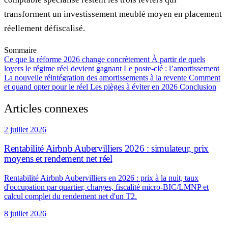
transforment un investissement meublé moyen en placement
réellement défiscalisé.
Sommaire
Ce que la réforme 2026 change concrètement
À partir de quels
loyers le régime réel devient gagnant
Le poste-clé : l’amortissement
La nouvelle réintégration des amortissements à la revente
Comment
et quand opter pour le réel
Les pièges à éviter en 2026
Conclusion
Articles connexes
2 juillet 2026
Rentabilité Airbnb Aubervilliers 2026 : simulateur, prix
moyens et rendement net réel
Rentabilité Airbnb Aubervilliers en 2026 : prix à la nuit, taux
d'occupation par quartier, charges, fiscalité micro-BIC/LMNP et
calcul complet du rendement net d'un T2.
8 juillet 2026