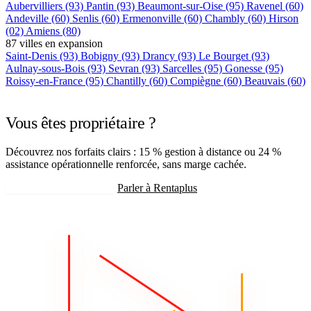
Aubervilliers
(93)
Pantin
(93)
Beaumont-sur-Oise
(95)
Ravenel
(60)
Andeville
(60)
Senlis
(60)
Ermenonville
(60)
Chambly
(60)
Hirson
(02)
Amiens
(80)
87 villes en expansion
Saint-Denis
(93)
Bobigny
(93)
Drancy
(93)
Le Bourget
(93)
Aulnay-sous-Bois
(93)
Sevran
(93)
Sarcelles
(95)
Gonesse
(95)
Roissy-en-France
(95)
Chantilly
(60)
Compiègne
(60)
Beauvais
(60)
+75 autres villes →
Vous êtes propriétaire ?
Découvrez nos forfaits clairs : 15 % gestion à distance ou 24 %
assistance opérationnelle renforcée, sans marge cachée.
Recevoir mon estimation
Parler à Rentaplus