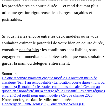
les propriétaires en courte durée — et rend d’autant plus
utile une gestion rigoureuse des charges, traçables et
justifiables.
Si vous hésitez encore entre les deux modèles ou si vous
souhaitez estimer le potentiel de votre bien en courte durée,
consultez
nos forfaits
: les conditions sont lisibles, sans
engagement immédiat, et adaptées selon que vous souhaitez
garder la main ou déléguer entièrement.
Sommaire
Ce que recouvre vraiment chaque modèle
La location meublée
classique (bail 1 an renouvelable)
La location courte durée (nuits ou
semaines)
Rentabilité : les vraies conditions du calcul
Gestion au
quotidien : honnêteté sur la charge réelle
Fiscalité : les deux régimes
en bref
Quel profil pour quel modèle ?
Ce que change 2025
Notre conciergerie dans les villes mentionnées
Conciergerie Saint-Denis (93)
Conciergerie Senlis (60)