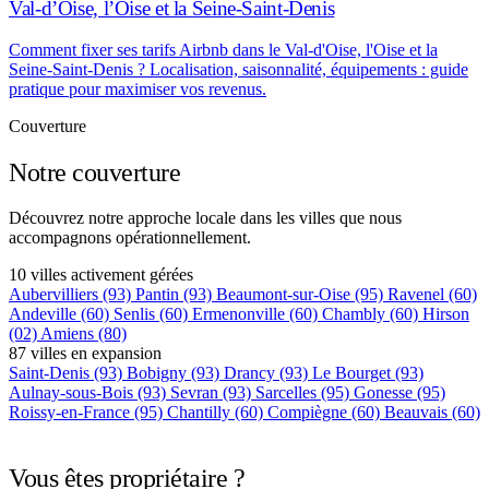
Val-d’Oise, l’Oise et la Seine-Saint-Denis
Comment fixer ses tarifs Airbnb dans le Val-d'Oise, l'Oise et la
Seine-Saint-Denis ? Localisation, saisonnalité, équipements : guide
pratique pour maximiser vos revenus.
Couverture
Notre couverture
Découvrez notre approche locale dans les villes que nous
accompagnons opérationnellement.
10 villes activement gérées
Aubervilliers
(93)
Pantin
(93)
Beaumont-sur-Oise
(95)
Ravenel
(60)
Andeville
(60)
Senlis
(60)
Ermenonville
(60)
Chambly
(60)
Hirson
(02)
Amiens
(80)
87 villes en expansion
Saint-Denis
(93)
Bobigny
(93)
Drancy
(93)
Le Bourget
(93)
Aulnay-sous-Bois
(93)
Sevran
(93)
Sarcelles
(95)
Gonesse
(95)
Roissy-en-France
(95)
Chantilly
(60)
Compiègne
(60)
Beauvais
(60)
+75 autres villes →
Vous êtes propriétaire ?