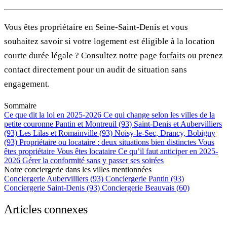
Vous êtes propriétaire en Seine-Saint-Denis et vous
souhaitez savoir si votre logement est éligible à la location
courte durée légale ? Consultez notre page
forfaits
ou prenez
contact directement pour un audit de situation sans
engagement.
Sommaire
Ce que dit la loi en 2025-2026
Ce qui change selon les villes de la
petite couronne
Pantin et Montreuil (93)
Saint-Denis et Aubervilliers
(93)
Les Lilas et Romainville (93)
Noisy-le-Sec, Drancy, Bobigny
(93)
Propriétaire ou locataire : deux situations bien distinctes
Vous
êtes propriétaire
Vous êtes locataire
Ce qu’il faut anticiper en 2025-
2026
Gérer la conformité sans y passer ses soirées
Notre conciergerie dans les villes mentionnées
Conciergerie Aubervilliers (93)
Conciergerie Pantin (93)
Conciergerie Saint-Denis (93)
Conciergerie Beauvais (60)
Articles connexes