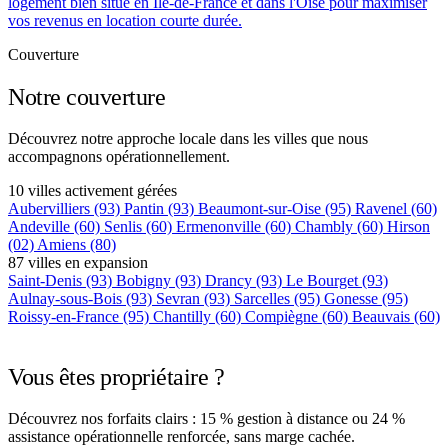
logement bien situé en Île-de-France et dans l'Oise pour maximiser
vos revenus en location courte durée.
Couverture
Notre couverture
Découvrez notre approche locale dans les villes que nous
accompagnons opérationnellement.
10 villes activement gérées
Aubervilliers
(93)
Pantin
(93)
Beaumont-sur-Oise
(95)
Ravenel
(60)
Andeville
(60)
Senlis
(60)
Ermenonville
(60)
Chambly
(60)
Hirson
(02)
Amiens
(80)
87 villes en expansion
Saint-Denis
(93)
Bobigny
(93)
Drancy
(93)
Le Bourget
(93)
Aulnay-sous-Bois
(93)
Sevran
(93)
Sarcelles
(95)
Gonesse
(95)
Roissy-en-France
(95)
Chantilly
(60)
Compiègne
(60)
Beauvais
(60)
+75 autres villes →
Vous êtes propriétaire ?
Découvrez nos forfaits clairs : 15 % gestion à distance ou 24 %
assistance opérationnelle renforcée, sans marge cachée.