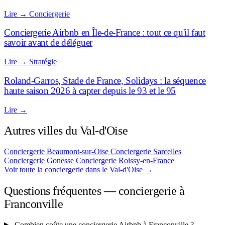
Lire
→
Conciergerie
Conciergerie Airbnb en Île-de-France : tout ce qu'il faut
savoir avant de déléguer
Lire
→
Stratégie
Roland-Garros, Stade de France, Solidays : la séquence
haute saison 2026 à capter depuis le 93 et le 95
Lire
→
Autres villes du Val-d'Oise
Conciergerie Beaumont-sur-Oise
Conciergerie Sarcelles
Conciergerie Gonesse
Conciergerie Roissy-en-France
Voir toute la conciergerie dans le Val-d'Oise
→
Questions fréquentes — conciergerie à
Franconville
Combien coûte une conciergerie Airbnb à Franconville ?