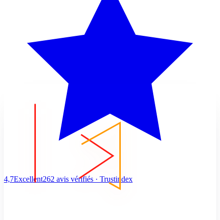
4,7
Excellent
262 avis vérifiés · Trustindex