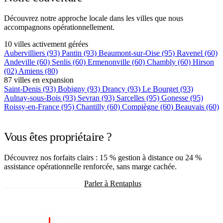
Découvrez notre approche locale dans les villes que nous
accompagnons opérationnellement.
10 villes activement gérées
Aubervilliers
(93)
Pantin
(93)
Beaumont-sur-Oise
(95)
Ravenel
(60)
Andeville
(60)
Senlis
(60)
Ermenonville
(60)
Chambly
(60)
Hirson
(02)
Amiens
(80)
87 villes en expansion
Saint-Denis
(93)
Bobigny
(93)
Drancy
(93)
Le Bourget
(93)
Aulnay-sous-Bois
(93)
Sevran
(93)
Sarcelles
(95)
Gonesse
(95)
Roissy-en-France
(95)
Chantilly
(60)
Compiègne
(60)
Beauvais
(60)
+75 autres villes →
Vous êtes propriétaire ?
Découvrez nos forfaits clairs : 15 % gestion à distance ou 24 %
assistance opérationnelle renforcée, sans marge cachée.
Recevoir mon estimation
Parler à Rentaplus