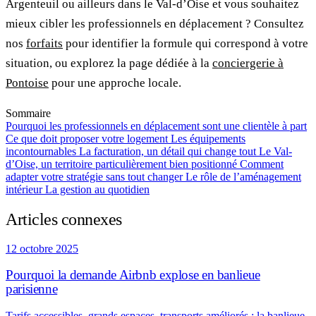
Argenteuil ou ailleurs dans le Val-d’Oise et vous souhaitez
mieux cibler les professionnels en déplacement ? Consultez
nos
forfaits
pour identifier la formule qui correspond à votre
situation, ou explorez la page dédiée à la
conciergerie à
Pontoise
pour une approche locale.
Sommaire
Pourquoi les professionnels en déplacement sont une clientèle à part
Ce que doit proposer votre logement
Les équipements
incontournables
La facturation, un détail qui change tout
Le Val-
d’Oise, un territoire particulièrement bien positionné
Comment
adapter votre stratégie sans tout changer
Le rôle de l’aménagement
intérieur
La gestion au quotidien
Articles connexes
12 octobre 2025
Pourquoi la demande Airbnb explose en banlieue
parisienne
Tarifs accessibles, grands espaces, transports améliorés : la banlieue