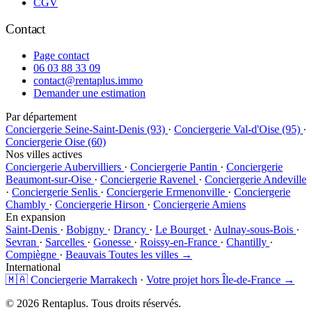
CGV
Contact
Page contact
06 03 88 33 09
contact@rentaplus.immo
Demander une estimation
Par département
Conciergerie Seine-Saint-Denis (93)
·
Conciergerie Val-d'Oise (95)
·
Conciergerie Oise (60)
Nos villes actives
Conciergerie Aubervilliers
·
Conciergerie Pantin
·
Conciergerie
Beaumont-sur-Oise
·
Conciergerie Ravenel
·
Conciergerie Andeville
·
Conciergerie Senlis
·
Conciergerie Ermenonville
·
Conciergerie
Chambly
·
Conciergerie Hirson
·
Conciergerie Amiens
En expansion
Saint-Denis
·
Bobigny
·
Drancy
·
Le Bourget
·
Aulnay-sous-Bois
·
Sevran
·
Sarcelles
·
Gonesse
·
Roissy-en-France
·
Chantilly
·
Compiègne
·
Beauvais
Toutes les villes →
International
🇲🇦 Conciergerie Marrakech
·
Votre projet hors Île-de-France →
© 2026 Rentaplus. Tous droits réservés.