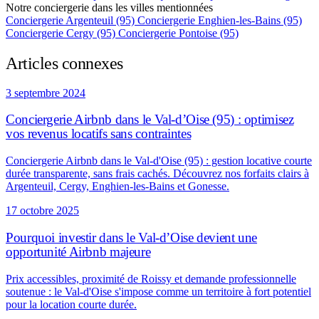
Notre conciergerie dans les villes mentionnées
Conciergerie Argenteuil (95)
Conciergerie Enghien-les-Bains (95)
Conciergerie Cergy (95)
Conciergerie Pontoise (95)
Articles connexes
3 septembre 2024
Conciergerie Airbnb dans le Val-d’Oise (95) : optimisez
vos revenus locatifs sans contraintes
Conciergerie Airbnb dans le Val-d'Oise (95) : gestion locative courte
durée transparente, sans frais cachés. Découvrez nos forfaits clairs à
Argenteuil, Cergy, Enghien-les-Bains et Gonesse.
17 octobre 2025
Pourquoi investir dans le Val-d’Oise devient une
opportunité Airbnb majeure
Prix accessibles, proximité de Roissy et demande professionnelle
soutenue : le Val-d'Oise s'impose comme un territoire à fort potentiel
pour la location courte durée.