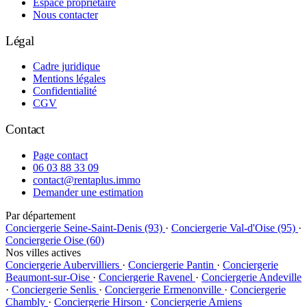
Espace propriétaire
Nous contacter
Légal
Cadre juridique
Mentions légales
Confidentialité
CGV
Contact
Page contact
06 03 88 33 09
contact@rentaplus.immo
Demander une estimation
Par département
Conciergerie Seine-Saint-Denis (93)
·
Conciergerie Val-d'Oise (95)
·
Conciergerie Oise (60)
Nos villes actives
Conciergerie Aubervilliers
·
Conciergerie Pantin
·
Conciergerie
Beaumont-sur-Oise
·
Conciergerie Ravenel
·
Conciergerie Andeville
·
Conciergerie Senlis
·
Conciergerie Ermenonville
·
Conciergerie
Chambly
·
Conciergerie Hirson
·
Conciergerie Amiens