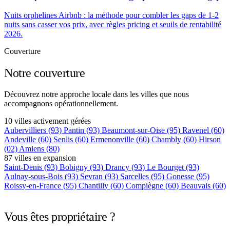
Nuits orphelines Airbnb : la méthode pour combler les gaps de 1-2
nuits sans casser vos prix, avec règles pricing et seuils de rentabilité
2026.
Couverture
Notre couverture
Découvrez notre approche locale dans les villes que nous
accompagnons opérationnellement.
10 villes activement gérées
Aubervilliers
(93)
Pantin
(93)
Beaumont-sur-Oise
(95)
Ravenel
(60)
Andeville
(60)
Senlis
(60)
Ermenonville
(60)
Chambly
(60)
Hirson
(02)
Amiens
(80)
87 villes en expansion
Saint-Denis
(93)
Bobigny
(93)
Drancy
(93)
Le Bourget
(93)
Aulnay-sous-Bois
(93)
Sevran
(93)
Sarcelles
(95)
Gonesse
(95)
Roissy-en-France
(95)
Chantilly
(60)
Compiègne
(60)
Beauvais
(60)
+75 autres villes →
Vous êtes propriétaire ?