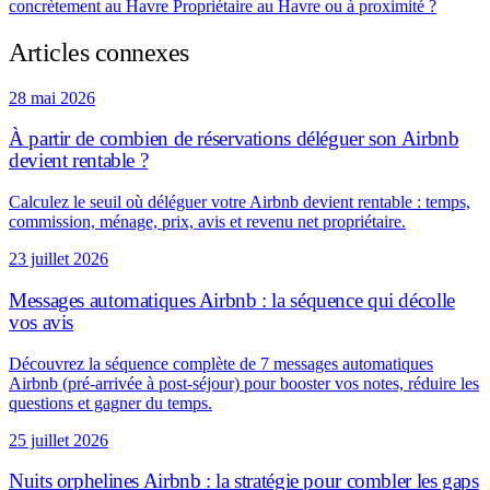
concrètement au Havre
Propriétaire au Havre ou à proximité ?
Articles connexes
28 mai 2026
À partir de combien de réservations déléguer son Airbnb
devient rentable ?
Calculez le seuil où déléguer votre Airbnb devient rentable : temps,
commission, ménage, prix, avis et revenu net propriétaire.
23 juillet 2026
Messages automatiques Airbnb : la séquence qui décolle
vos avis
Découvrez la séquence complète de 7 messages automatiques
Airbnb (pré-arrivée à post-séjour) pour booster vos notes, réduire les
questions et gagner du temps.
25 juillet 2026
Nuits orphelines Airbnb : la stratégie pour combler les gaps