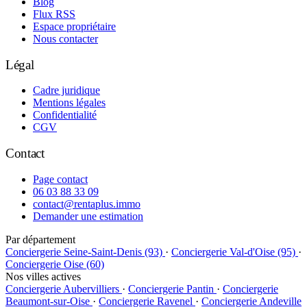
Blog
Flux RSS
Espace propriétaire
Nous contacter
Légal
Cadre juridique
Mentions légales
Confidentialité
CGV
Contact
Page contact
06 03 88 33 09
contact@rentaplus.immo
Demander une estimation
Par département
Conciergerie Seine-Saint-Denis (93)
·
Conciergerie Val-d'Oise (95)
·
Conciergerie Oise (60)
Nos villes actives
Conciergerie Aubervilliers
·
Conciergerie Pantin
·
Conciergerie
Beaumont-sur-Oise
·
Conciergerie Ravenel
·
Conciergerie Andeville