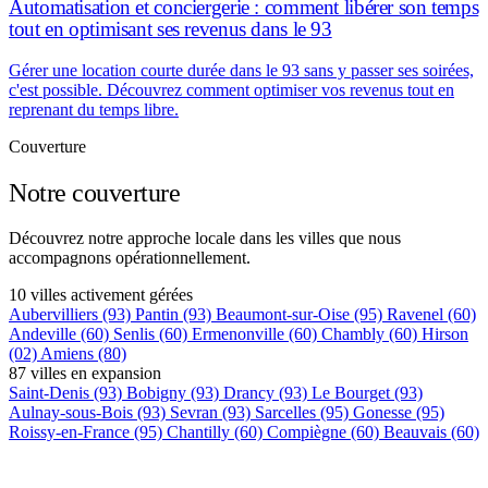
Automatisation et conciergerie : comment libérer son temps
tout en optimisant ses revenus dans le 93
Gérer une location courte durée dans le 93 sans y passer ses soirées,
c'est possible. Découvrez comment optimiser vos revenus tout en
reprenant du temps libre.
Couverture
Notre couverture
Découvrez notre approche locale dans les villes que nous
accompagnons opérationnellement.
10 villes activement gérées
Aubervilliers
(93)
Pantin
(93)
Beaumont-sur-Oise
(95)
Ravenel
(60)
Andeville
(60)
Senlis
(60)
Ermenonville
(60)
Chambly
(60)
Hirson
(02)
Amiens
(80)
87 villes en expansion
Saint-Denis
(93)
Bobigny
(93)
Drancy
(93)
Le Bourget
(93)
Aulnay-sous-Bois
(93)
Sevran
(93)
Sarcelles
(95)
Gonesse
(95)
Roissy-en-France
(95)
Chantilly
(60)
Compiègne
(60)
Beauvais
(60)
+75 autres villes →