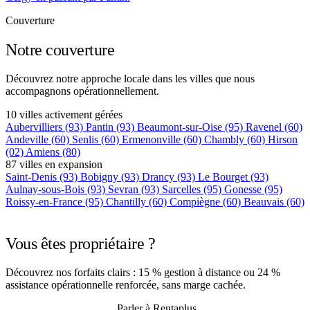
Couverture
Notre couverture
Découvrez notre approche locale dans les villes que nous
accompagnons opérationnellement.
10 villes activement gérées
Aubervilliers
(93)
Pantin
(93)
Beaumont-sur-Oise
(95)
Ravenel
(60)
Andeville
(60)
Senlis
(60)
Ermenonville
(60)
Chambly
(60)
Hirson
(02)
Amiens
(80)
87 villes en expansion
Saint-Denis
(93)
Bobigny
(93)
Drancy
(93)
Le Bourget
(93)
Aulnay-sous-Bois
(93)
Sevran
(93)
Sarcelles
(95)
Gonesse
(95)
Roissy-en-France
(95)
Chantilly
(60)
Compiègne
(60)
Beauvais
(60)
+75 autres villes →
Vous êtes propriétaire ?
Découvrez nos forfaits clairs : 15 % gestion à distance ou 24 %
assistance opérationnelle renforcée, sans marge cachée.
Recevoir mon estimation
Parler à Rentaplus