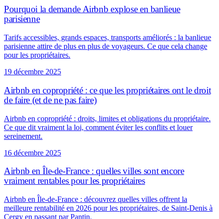
Pourquoi la demande Airbnb explose en banlieue
parisienne
Tarifs accessibles, grands espaces, transports améliorés : la banlieue
parisienne attire de plus en plus de voyageurs. Ce que cela change
pour les propriétaires.
19 décembre 2025
Airbnb en copropriété : ce que les propriétaires ont le droit
de faire (et de ne pas faire)
Airbnb en copropriété : droits, limites et obligations du propriétaire.
Ce que dit vraiment la loi, comment éviter les conflits et louer
sereinement.
16 décembre 2025
Airbnb en Île-de-France : quelles villes sont encore
vraiment rentables pour les propriétaires
Airbnb en Île-de-France : découvrez quelles villes offrent la
meilleure rentabilité en 2026 pour les propriétaires, de Saint-Denis à
Cergy en passant par Pantin.