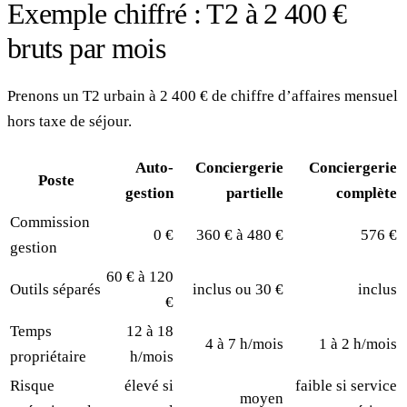
Exemple chiffré : T2 à 2 400 €
bruts par mois
Prenons un T2 urbain à 2 400 € de chiffre d’affaires mensuel
hors taxe de séjour.
Auto-
Conciergerie
Conciergerie
Poste
gestion
partielle
complète
Commission
0 €
360 € à 480 €
576 €
gestion
60 € à 120
Outils séparés
inclus ou 30 €
inclus
€
Temps
12 à 18
4 à 7 h/mois
1 à 2 h/mois
propriétaire
h/mois
Risque
élevé si
faible si service
moyen