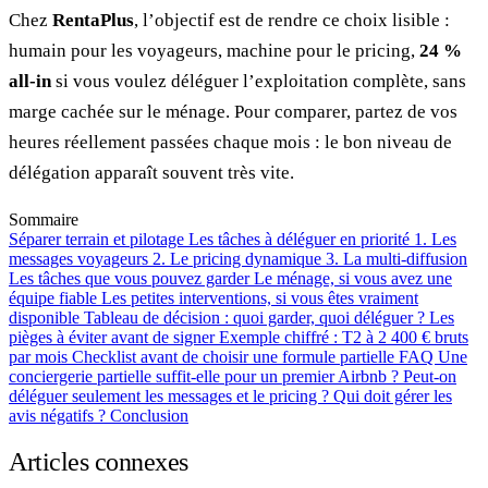
Chez
RentaPlus
, l’objectif est de rendre ce choix lisible :
humain pour les voyageurs, machine pour le pricing,
24 %
all-in
si vous voulez déléguer l’exploitation complète, sans
marge cachée sur le ménage. Pour comparer, partez de vos
heures réellement passées chaque mois : le bon niveau de
délégation apparaît souvent très vite.
Sommaire
Séparer terrain et pilotage
Les tâches à déléguer en priorité
1. Les
messages voyageurs
2. Le pricing dynamique
3. La multi-diffusion
Les tâches que vous pouvez garder
Le ménage, si vous avez une
équipe fiable
Les petites interventions, si vous êtes vraiment
disponible
Tableau de décision : quoi garder, quoi déléguer ?
Les
pièges à éviter avant de signer
Exemple chiffré : T2 à 2 400 € bruts
par mois
Checklist avant de choisir une formule partielle
FAQ
Une
conciergerie partielle suffit-elle pour un premier Airbnb ?
Peut-on
déléguer seulement les messages et le pricing ?
Qui doit gérer les
avis négatifs ?
Conclusion
Articles connexes