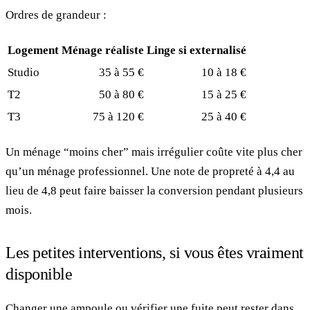
Ordres de grandeur :
Logement
Ménage réaliste
Linge si externalisé
Studio
35 à 55 €
10 à 18 €
T2
50 à 80 €
15 à 25 €
T3
75 à 120 €
25 à 40 €
Un ménage “moins cher” mais irrégulier coûte vite plus cher
qu’un ménage professionnel. Une note de propreté à 4,4 au
lieu de 4,8 peut faire baisser la conversion pendant plusieurs
mois.
Les petites interventions, si vous êtes vraiment
disponible
Changer une ampoule ou vérifier une fuite peut rester dans