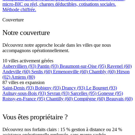
micro-BIC ou réel, charges déductibles, cotisations sociales.
Méthode chiffrée.
Couverture
Notre couverture
Découvrez notre approche locale dans les villes que nous
accompagnons opérationnellement.
10 villes activement gérées
Aubervilliers
(93)
Pantin
(93)
Beaumont-sur-Oise
(95)
Ravenel
(60)
Andeville
(60)
Senlis
(60)
Ermenonville
(60)
Chambly
(60)
Hirson
(02)
Amiens
(80)
87 villes en expansion
Saint-Denis
(93)
Bobigny
(93)
Drancy
(93)
Le Bourget
(93)
Aulnay-sous-Bois
(93)
Sevran
(93)
Sarcelles
(95)
Gonesse
(95)
Roissy-en-France
(95)
Chantilly
(60)
Compiègne
(60)
Beauvais
(60)
+75 autres villes →
Vous êtes propriétaire ?
Découvrez nos forfaits clairs : 15 % gestion à distance ou 24 %
assistance opérationnelle renforcée, sans marge cachée.