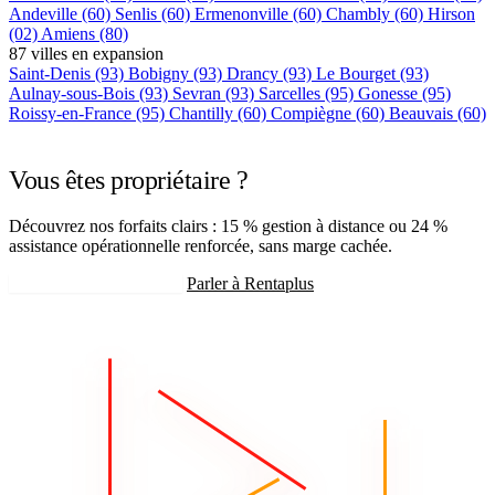
Andeville
(60)
Senlis
(60)
Ermenonville
(60)
Chambly
(60)
Hirson
(02)
Amiens
(80)
87 villes en expansion
Saint-Denis
(93)
Bobigny
(93)
Drancy
(93)
Le Bourget
(93)
Aulnay-sous-Bois
(93)
Sevran
(93)
Sarcelles
(95)
Gonesse
(95)
Roissy-en-France
(95)
Chantilly
(60)
Compiègne
(60)
Beauvais
(60)
+75 autres villes →
Vous êtes propriétaire ?
Découvrez nos forfaits clairs : 15 % gestion à distance ou 24 %
assistance opérationnelle renforcée, sans marge cachée.
Recevoir mon estimation
Parler à Rentaplus