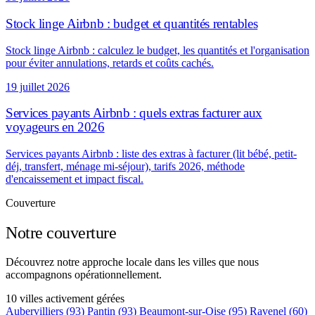
Stock linge Airbnb : budget et quantités rentables
Stock linge Airbnb : calculez le budget, les quantités et l'organisation
pour éviter annulations, retards et coûts cachés.
19 juillet 2026
Services payants Airbnb : quels extras facturer aux
voyageurs en 2026
Services payants Airbnb : liste des extras à facturer (lit bébé, petit-
déj, transfert, ménage mi-séjour), tarifs 2026, méthode
d'encaissement et impact fiscal.
Couverture
Notre couverture
Découvrez notre approche locale dans les villes que nous
accompagnons opérationnellement.
10 villes activement gérées
Aubervilliers
(93)
Pantin
(93)
Beaumont-sur-Oise
(95)
Ravenel
(60)