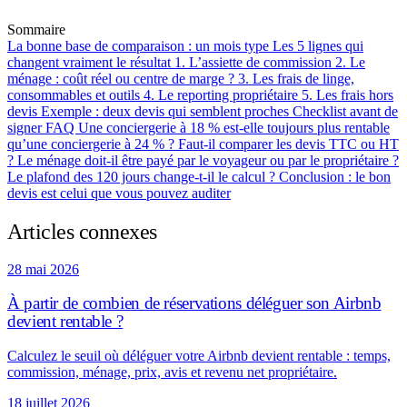
Sommaire
La bonne base de comparaison : un mois type
Les 5 lignes qui
changent vraiment le résultat
1. L’assiette de commission
2. Le
ménage : coût réel ou centre de marge ?
3. Les frais de linge,
consommables et outils
4. Le reporting propriétaire
5. Les frais hors
devis
Exemple : deux devis qui semblent proches
Checklist avant de
signer
FAQ
Une conciergerie à 18 % est-elle toujours plus rentable
qu’une conciergerie à 24 % ?
Faut-il comparer les devis TTC ou HT
?
Le ménage doit-il être payé par le voyageur ou par le propriétaire ?
Le plafond des 120 jours change-t-il le calcul ?
Conclusion : le bon
devis est celui que vous pouvez auditer
Articles connexes
28 mai 2026
À partir de combien de réservations déléguer son Airbnb
devient rentable ?
Calculez le seuil où déléguer votre Airbnb devient rentable : temps,
commission, ménage, prix, avis et revenu net propriétaire.
18 juillet 2026