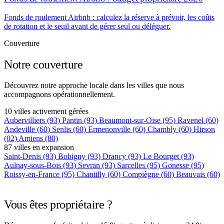
Fonds de roulement Airbnb : calculez la réserve à prévoir, les coûts
de rotation et le seuil avant de gérer seul ou déléguer.
Couverture
Notre couverture
Découvrez notre approche locale dans les villes que nous
accompagnons opérationnellement.
10 villes activement gérées
Aubervilliers
(93)
Pantin
(93)
Beaumont-sur-Oise
(95)
Ravenel
(60)
Andeville
(60)
Senlis
(60)
Ermenonville
(60)
Chambly
(60)
Hirson
(02)
Amiens
(80)
87 villes en expansion
Saint-Denis
(93)
Bobigny
(93)
Drancy
(93)
Le Bourget
(93)
Aulnay-sous-Bois
(93)
Sevran
(93)
Sarcelles
(95)
Gonesse
(95)
Roissy-en-France
(95)
Chantilly
(60)
Compiègne
(60)
Beauvais
(60)
+75 autres villes →
Vous êtes propriétaire ?