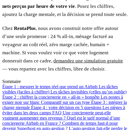
nets perçus par heure de votre vie
. Posez les chiffres,
ajoutez la charge mentale, et la décision se prend toute seule.
Chez
RentaPlus
, nous avons construit notre offre autour
d’une seule promesse : 24 % all-in, ménage facturé au
voyageur au coût réel, zéro marge cachée, humain +
machine. Si vous voulez voir ce que votre logement
donnerait dans ce cadre,
demandez une simulation gratuite
— vous repartez avec les chiffres, libre de choisir.
Sommaire
Étape 1 : mesurer le temps réel que prend un Airbnb
Les tâches
visibles (faciles à chiffrer)
Les tâches invisibles (celles qu’on oublie)
Étape 2 : chiffrer la conciergerie en « all-in » honnête
Les postes à
exiger noir sur blanc
Comparatif sur un cas type
Étape 3 : intégrer la
charge mentale
Étape 4 : votre décision en 5 questions
Les pièges à
éviter dans les deux camps
FAQ
Une conciergerie peut-elle
vraiment augmenter mes revenus ?
Quel est le tarif normal d’une
conciergerie Airbnb en France ?
Combien de temps faut-il pour
devenir Superhost en auto-gestion ?
L’auto-gestion fait-elle perdre le