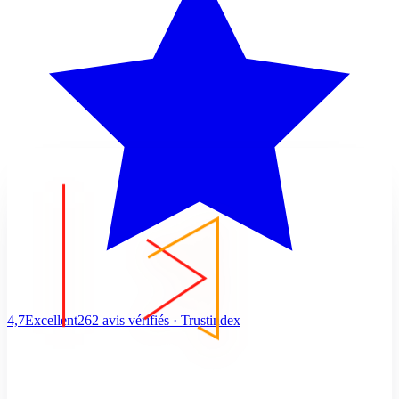
4,7
Excellent
262 avis vérifiés · Trustindex