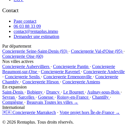
Contact
Page contact
06 03 88 33 09
contact@rentaplus.immo
Demander une estimation
Par département
Conciergerie Seine-Saint-Denis (93)
·
Conciergerie Val-d'Oise (95)
·
Conciergerie Oise (60)
Nos villes actives
Conciergerie Aubervilliers
·
Conciergerie Pantin
·
Conciergerie
Beaumont-sur-Oise
·
Conciergerie Ravenel
·
Conciergerie Andeville
·
Conciergerie Senlis
·
Conciergerie Ermenonville
·
Conciergerie
Chambly
·
Conciergerie Hirson
·
Conciergerie Amiens
En expansion
Saint-Denis
·
Bobigny
·
Drancy
·
Le Bourget
·
Aulnay-sous-Bois
·
Sevran
·
Sarcelles
·
Gonesse
·
Roissy-en-France
·
Chantilly
·
Compiègne
·
Beauvais
Toutes les villes →
International
🇲🇦 Conciergerie Marrakech
·
Votre projet hors Île-de-France →
© 2026 Rentaplus. Tous droits réservés.