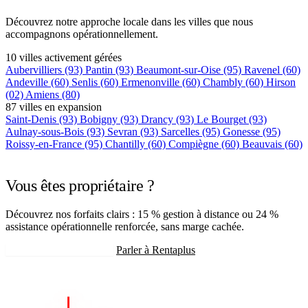
Découvrez notre approche locale dans les villes que nous
accompagnons opérationnellement.
10 villes activement gérées
Aubervilliers
(93)
Pantin
(93)
Beaumont-sur-Oise
(95)
Ravenel
(60)
Andeville
(60)
Senlis
(60)
Ermenonville
(60)
Chambly
(60)
Hirson
(02)
Amiens
(80)
87 villes en expansion
Saint-Denis
(93)
Bobigny
(93)
Drancy
(93)
Le Bourget
(93)
Aulnay-sous-Bois
(93)
Sevran
(93)
Sarcelles
(95)
Gonesse
(95)
Roissy-en-France
(95)
Chantilly
(60)
Compiègne
(60)
Beauvais
(60)
+75 autres villes →
Vous êtes propriétaire ?
Découvrez nos forfaits clairs : 15 % gestion à distance ou 24 %
assistance opérationnelle renforcée, sans marge cachée.
Recevoir mon estimation
Parler à Rentaplus