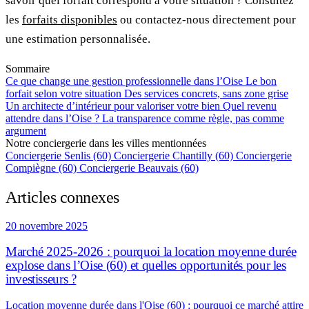
savoir quel forfait correspond à votre situation ? Consultez
les
forfaits disponibles
ou contactez-nous directement pour
une estimation personnalisée.
Sommaire
Ce que change une gestion professionnelle dans l’Oise
Le bon
forfait selon votre situation
Des services concrets, sans zone grise
Un architecte d’intérieur pour valoriser votre bien
Quel revenu
attendre dans l’Oise ?
La transparence comme règle, pas comme
argument
Notre conciergerie dans les villes mentionnées
Conciergerie Senlis (60)
Conciergerie Chantilly (60)
Conciergerie
Compiègne (60)
Conciergerie Beauvais (60)
Articles connexes
20 novembre 2025
Marché 2025-2026 : pourquoi la location moyenne durée
explose dans l’Oise (60) et quelles opportunités pour les
investisseurs ?
Location moyenne durée dans l'Oise (60) : pourquoi ce marché attire