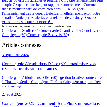
flux de voyageurs durables et réguliers
Un cadre réglementaire plus
souple
Ce que ce marché peut rapporter concrètement
Comment
tirer le meilleur parti de votre bien dans l’Oise
Soigner
l’aménagement dès le départ
Déléguer intelligemment selon votre
situation
Anticiper les alertes et la relation de voisinage
Quelles
villes de l’Oise cibler en priorité ?
Notre conciergerie dans les villes mentionnées
Conciergerie Senlis (60)
Conciergerie Chantilly (60)
Conciergerie
Compiègne (60)
Conciergerie Beauvais (60)
Articles connexes
3 septembre 2024
Conciergerie Airbnb dans l’Oise (60) : maximisez vos
revenus locatifs sans contraintes
Conciergerie Airbnb dans l'Oise (60) : gestion locative courte durée
à Chantilly, Senlis, Compiègne. Forfaits clairs, zéro marge cachée
sur le ménage.
27 août 2025
Conciergerie 2025 : Comment RentaPlus s’impose dans