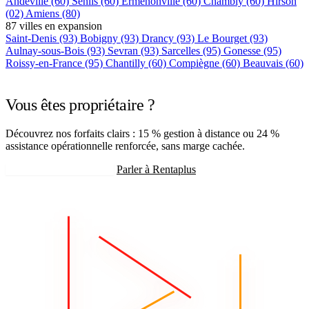
Andeville
(60)
Senlis
(60)
Ermenonville
(60)
Chambly
(60)
Hirson
(02)
Amiens
(80)
87 villes en expansion
Saint-Denis
(93)
Bobigny
(93)
Drancy
(93)
Le Bourget
(93)
Aulnay-sous-Bois
(93)
Sevran
(93)
Sarcelles
(95)
Gonesse
(95)
Roissy-en-France
(95)
Chantilly
(60)
Compiègne
(60)
Beauvais
(60)
+75 autres villes →
Vous êtes propriétaire ?
Découvrez nos forfaits clairs : 15 % gestion à distance ou 24 %
assistance opérationnelle renforcée, sans marge cachée.
Recevoir mon estimation
Parler à Rentaplus