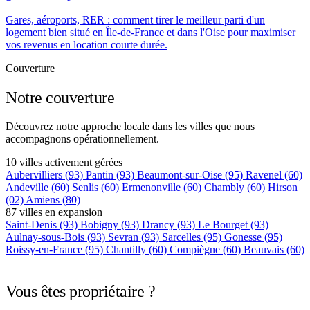
Gares, aéroports, RER : comment tirer le meilleur parti d'un
logement bien situé en Île-de-France et dans l'Oise pour maximiser
vos revenus en location courte durée.
Couverture
Notre couverture
Découvrez notre approche locale dans les villes que nous
accompagnons opérationnellement.
10 villes activement gérées
Aubervilliers
(93)
Pantin
(93)
Beaumont-sur-Oise
(95)
Ravenel
(60)
Andeville
(60)
Senlis
(60)
Ermenonville
(60)
Chambly
(60)
Hirson
(02)
Amiens
(80)
87 villes en expansion
Saint-Denis
(93)
Bobigny
(93)
Drancy
(93)
Le Bourget
(93)
Aulnay-sous-Bois
(93)
Sevran
(93)
Sarcelles
(95)
Gonesse
(95)
Roissy-en-France
(95)
Chantilly
(60)
Compiègne
(60)
Beauvais
(60)
+75 autres villes →
Vous êtes propriétaire ?