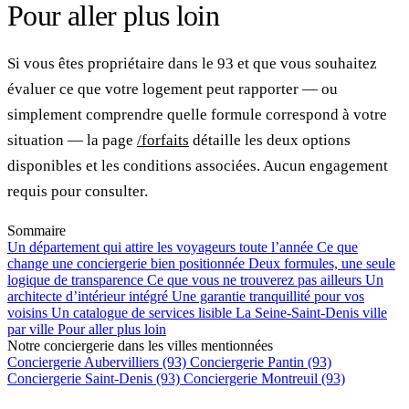
Pour aller plus loin
Si vous êtes propriétaire dans le 93 et que vous souhaitez
évaluer ce que votre logement peut rapporter — ou
simplement comprendre quelle formule correspond à votre
situation — la page
/forfaits
détaille les deux options
disponibles et les conditions associées. Aucun engagement
requis pour consulter.
Sommaire
Un département qui attire les voyageurs toute l’année
Ce que
change une conciergerie bien positionnée
Deux formules, une seule
logique de transparence
Ce que vous ne trouverez pas ailleurs
Un
architecte d’intérieur intégré
Une garantie tranquillité pour vos
voisins
Un catalogue de services lisible
La Seine-Saint-Denis ville
par ville
Pour aller plus loin
Notre conciergerie dans les villes mentionnées
Conciergerie Aubervilliers (93)
Conciergerie Pantin (93)
Conciergerie Saint-Denis (93)
Conciergerie Montreuil (93)