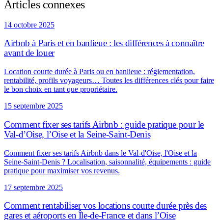
Articles connexes
14 octobre 2025
Airbnb à Paris et en banlieue : les différences à connaître
avant de louer
Location courte durée à Paris ou en banlieue : réglementation,
rentabilité, profils voyageurs… Toutes les différences clés pour faire
le bon choix en tant que propriétaire.
15 septembre 2025
Comment fixer ses tarifs Airbnb : guide pratique pour le
Val-d’Oise, l’Oise et la Seine-Saint-Denis
Comment fixer ses tarifs Airbnb dans le Val-d'Oise, l'Oise et la
Seine-Saint-Denis ? Localisation, saisonnalité, équipements : guide
pratique pour maximiser vos revenus.
17 septembre 2025
Comment rentabiliser vos locations courte durée près des
gares et aéroports en Île-de-France et dans l’Oise