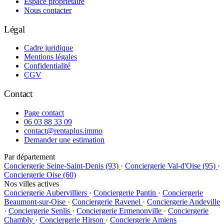
Espace propriétaire
Nous contacter
Légal
Cadre juridique
Mentions légales
Confidentialité
CGV
Contact
Page contact
06 03 88 33 09
contact@rentaplus.immo
Demander une estimation
Par département
Conciergerie Seine-Saint-Denis (93)
·
Conciergerie Val-d'Oise (95)
·
Conciergerie Oise (60)
Nos villes actives
Conciergerie Aubervilliers
·
Conciergerie Pantin
·
Conciergerie
Beaumont-sur-Oise
·
Conciergerie Ravenel
·
Conciergerie Andeville
·
Conciergerie Senlis
·
Conciergerie Ermenonville
·
Conciergerie
Chambly
·
Conciergerie Hirson
·
Conciergerie Amiens