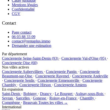
Cadre juridique
Mentions légales
Confidentialité
CGV
Contact
Page contact
06 03 88 33 09
contact@rentaplus.immo
Demander une estimation
Par département
Conciergerie Seine-Saint-Denis (93)
·
Conciergerie Val-d'Oise (95)
·
Conciergerie Oise (60)
Nos villes actives
Conciergerie Aubervilliers
·
Conciergerie Pantin
·
Conciergerie
Beaumont-sur-Oise
·
Conciergerie Ravenel
·
Conciergerie Andeville
·
Conciergerie Senlis
·
Conciergerie Ermenonville
·
Conciergerie
Chambly
·
Conciergerie Hirson
·
Conciergerie Amiens
En expansion
Saint-Denis
·
Bobigny
·
Drancy
·
Le Bourget
·
Aulnay-sous-Bois
·
Sevran
·
Sarcelles
·
Gonesse
·
Roissy-en-France
·
Chantilly
·
Compiègne
·
Beauvais
Toutes les villes →
International