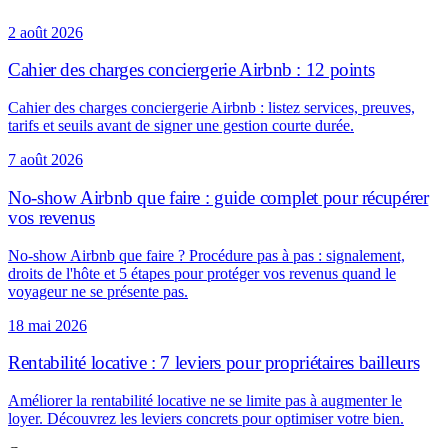
2 août 2026
Cahier des charges conciergerie Airbnb : 12 points
Cahier des charges conciergerie Airbnb : listez services, preuves,
tarifs et seuils avant de signer une gestion courte durée.
7 août 2026
No-show Airbnb que faire : guide complet pour récupérer
vos revenus
No-show Airbnb que faire ? Procédure pas à pas : signalement,
droits de l'hôte et 5 étapes pour protéger vos revenus quand le
voyageur ne se présente pas.
18 mai 2026
Rentabilité locative : 7 leviers pour propriétaires bailleurs
Améliorer la rentabilité locative ne se limite pas à augmenter le
loyer. Découvrez les leviers concrets pour optimiser votre bien.