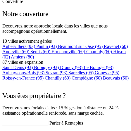
Couverture
Notre couverture
Découvrez notre approche locale dans les villes que nous
accompagnons opérationnellement.
10 villes activement gérées
Aubervilliers
(93)
Pantin
(93)
Beaumont-sur-Oise
(95)
Ravenel
(60)
Andeville
(60)
Senlis
(60)
Ermenonville
(60)
Chambly
(60)
Hirson
(02)
Amiens
(80)
87 villes en expansion
Saint-Denis
(93)
Bobigny
(93)
Drancy
(93)
Le Bourget
(93)
Aulnay-sous-Bois
(93)
Sevran
(93)
Sarcelles
(95)
Gonesse
(95)
Roissy-en-France
(95)
Chantilly
(60)
Compiègne
(60)
Beauvais
(60)
+75 autres villes →
Vous êtes propriétaire ?
Découvrez nos forfaits clairs : 15 % gestion à distance ou 24 %
assistance opérationnelle renforcée, sans marge cachée.
Recevoir mon estimation
Parler à Rentaplus