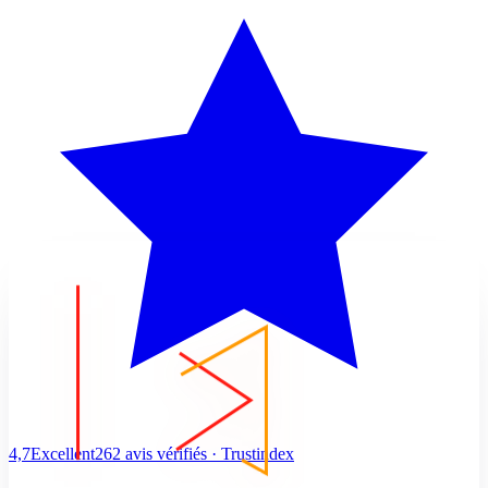
4,7
Excellent
262 avis vérifiés · Trustindex