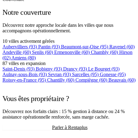
Notre couverture
Découvrez notre approche locale dans les villes que nous
accompagnons opérationnellement.
10 villes activement gérées
Aubervilliers
(93)
Pantin
(93)
Beaumont-sur-Oise
(95)
Ravenel
(60)
Andeville
(60)
Senlis
(60)
Ermenonville
(60)
Chambly
(60)
Hirson
(02)
Amiens
(80)
87 villes en expansion
Saint-Denis
(93)
Bobigny
(93)
Drancy
(93)
Le Bourget
(93)
Aulnay-sous-Bois
(93)
Sevran
(93)
Sarcelles
(95)
Gonesse
(95)
Roissy-en-France
(95)
Chantilly
(60)
Compiègne
(60)
Beauvais
(60)
+75 autres villes →
Vous êtes propriétaire ?
Découvrez nos forfaits clairs : 15 % gestion à distance ou 24 %
assistance opérationnelle renforcée, sans marge cachée.
Recevoir mon estimation
Parler à Rentaplus