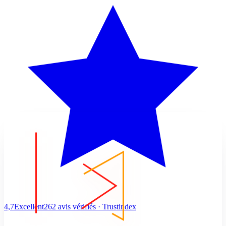
4,7
Excellent
262 avis vérifiés · Trustindex