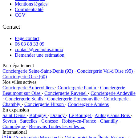
Mentions légales
Confidentialité
CGV
Contact
Page contact
06 03 88 33 09
contact@rentaplus.immo
Demander une estimation
Par département
Conciergerie Seine-Saint-Denis (93)
·
Conciergerie Val-d'Oise (95)
·
Conciergerie Oise (60)
Nos villes actives
Conciergerie Aubervilliers
·
Conciergerie Pantin
·
Conciergerie
Beaumont-sur-Oise
·
Conciergerie Ravenel
·
Conciergerie Andeville
·
Conciergerie Senlis
·
Conciergerie Ermenonville
·
Conciergerie
Chambly
·
Conciergerie Hirson
·
Conciergerie Amiens
En expansion
Saint-Denis
·
Bobigny
·
Drancy
·
Le Bourget
·
Aulnay-sous-Bois
·
Sevran
·
Sarcelles
·
Gonesse
·
Roissy-en-France
·
Chantilly
·
Compiègne
·
Beauvais
Toutes les villes →
International
🇲🇦 Conciergerie Marrakech
·
Votre projet hors Île-de-France →