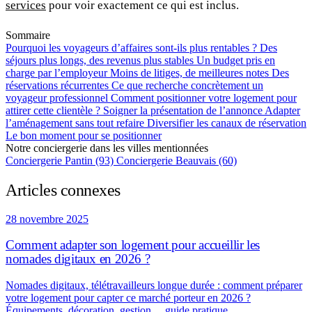
services
pour voir exactement ce qui est inclus.
Sommaire
Pourquoi les voyageurs d’affaires sont-ils plus rentables ?
Des
séjours plus longs, des revenus plus stables
Un budget pris en
charge par l’employeur
Moins de litiges, de meilleures notes
Des
réservations récurrentes
Ce que recherche concrètement un
voyageur professionnel
Comment positionner votre logement pour
attirer cette clientèle ?
Soigner la présentation de l’annonce
Adapter
l’aménagement sans tout refaire
Diversifier les canaux de réservation
Le bon moment pour se positionner
Notre conciergerie dans les villes mentionnées
Conciergerie Pantin (93)
Conciergerie Beauvais (60)
Articles connexes
28 novembre 2025
Comment adapter son logement pour accueillir les
nomades digitaux en 2026 ?
Nomades digitaux, télétravailleurs longue durée : comment préparer
votre logement pour capter ce marché porteur en 2026 ?
Équipements, décoration, gestion… guide pratique.