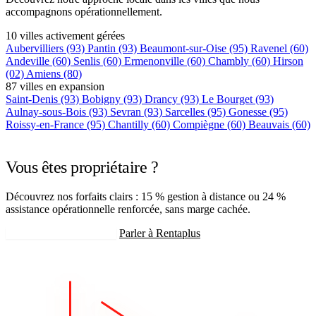
accompagnons opérationnellement.
10 villes activement gérées
Aubervilliers
(93)
Pantin
(93)
Beaumont-sur-Oise
(95)
Ravenel
(60)
Andeville
(60)
Senlis
(60)
Ermenonville
(60)
Chambly
(60)
Hirson
(02)
Amiens
(80)
87 villes en expansion
Saint-Denis
(93)
Bobigny
(93)
Drancy
(93)
Le Bourget
(93)
Aulnay-sous-Bois
(93)
Sevran
(93)
Sarcelles
(95)
Gonesse
(95)
Roissy-en-France
(95)
Chantilly
(60)
Compiègne
(60)
Beauvais
(60)
+75 autres villes →
Vous êtes propriétaire ?
Découvrez nos forfaits clairs : 15 % gestion à distance ou 24 %
assistance opérationnelle renforcée, sans marge cachée.
Recevoir mon estimation
Parler à Rentaplus