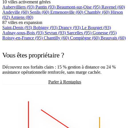
10 villes activement gérées
Aubervilliers
(93)
Pantin
(93)
Beaumont-sur-Oise
(95)
Ravenel
(60)
Andeville
(60)
Senlis
(60)
Ermenonville
(60)
Chambly
(60)
Hirson
(02)
Amiens
(80)
87 villes en expansion
Saint-Denis
(93)
Bobigny
(93)
Drancy
(93)
Le Bourget
(93)
Aulnay-sous-Bois
(93)
Sevran
(93)
Sarcelles
(95)
Gonesse
(95)
Roissy-en-France
(95)
Chantilly
(60)
Compiègne
(60)
Beauvais
(60)
+75 autres villes →
Vous êtes propriétaire ?
Découvrez nos forfaits clairs : 15 % gestion à distance ou 24 %
assistance opérationnelle renforcée, sans marge cachée.
Recevoir mon estimation
Parler à Rentaplus