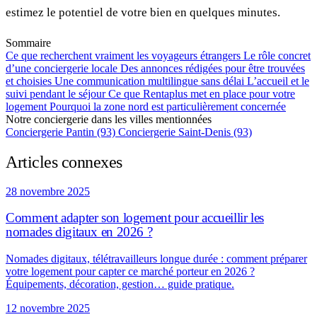
estimez le potentiel de votre bien en quelques minutes.
Sommaire
Ce que recherchent vraiment les voyageurs étrangers
Le rôle concret
d’une conciergerie locale
Des annonces rédigées pour être trouvées
et choisies
Une communication multilingue sans délai
L’accueil et le
suivi pendant le séjour
Ce que Rentaplus met en place pour votre
logement
Pourquoi la zone nord est particulièrement concernée
Notre conciergerie dans les villes mentionnées
Conciergerie Pantin (93)
Conciergerie Saint-Denis (93)
Articles connexes
28 novembre 2025
Comment adapter son logement pour accueillir les
nomades digitaux en 2026 ?
Nomades digitaux, télétravailleurs longue durée : comment préparer
votre logement pour capter ce marché porteur en 2026 ?
Équipements, décoration, gestion… guide pratique.
12 novembre 2025