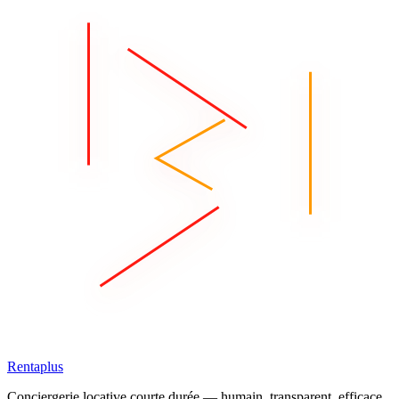
Rentaplus
Conciergerie locative courte durée — humain, transparent, efficace.