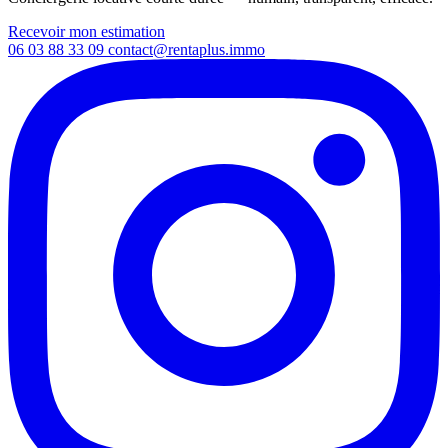
Recevoir mon estimation
06 03 88 33 09
contact@rentaplus.immo