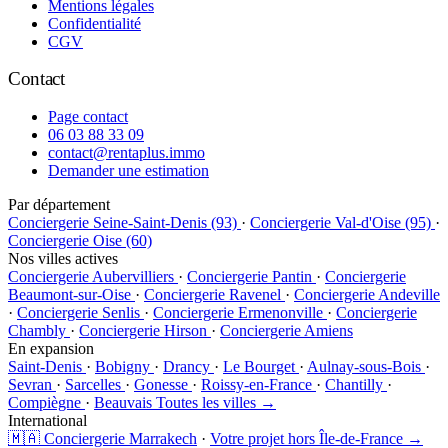
Mentions légales
Confidentialité
CGV
Contact
Page contact
06 03 88 33 09
contact@rentaplus.immo
Demander une estimation
Par département
Conciergerie Seine-Saint-Denis (93)
·
Conciergerie Val-d'Oise (95)
·
Conciergerie Oise (60)
Nos villes actives
Conciergerie Aubervilliers
·
Conciergerie Pantin
·
Conciergerie
Beaumont-sur-Oise
·
Conciergerie Ravenel
·
Conciergerie Andeville
·
Conciergerie Senlis
·
Conciergerie Ermenonville
·
Conciergerie
Chambly
·
Conciergerie Hirson
·
Conciergerie Amiens
En expansion
Saint-Denis
·
Bobigny
·
Drancy
·
Le Bourget
·
Aulnay-sous-Bois
·
Sevran
·
Sarcelles
·
Gonesse
·
Roissy-en-France
·
Chantilly
·
Compiègne
·
Beauvais
Toutes les villes →
International
🇲🇦 Conciergerie Marrakech
·
Votre projet hors Île-de-France →