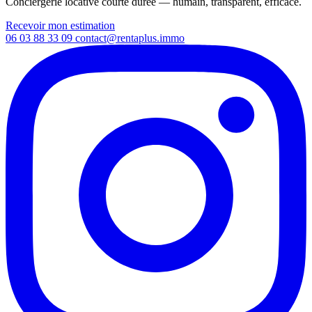
Conciergerie locative courte durée — humain, transparent, efficace.
Recevoir mon estimation
06 03 88 33 09
contact@rentaplus.immo