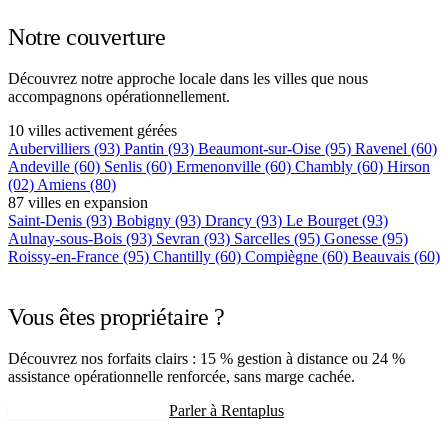
Notre couverture
Découvrez notre approche locale dans les villes que nous
accompagnons opérationnellement.
10 villes activement gérées
Aubervilliers
(93)
Pantin
(93)
Beaumont-sur-Oise
(95)
Ravenel
(60)
Andeville
(60)
Senlis
(60)
Ermenonville
(60)
Chambly
(60)
Hirson
(02)
Amiens
(80)
87 villes en expansion
Saint-Denis
(93)
Bobigny
(93)
Drancy
(93)
Le Bourget
(93)
Aulnay-sous-Bois
(93)
Sevran
(93)
Sarcelles
(95)
Gonesse
(95)
Roissy-en-France
(95)
Chantilly
(60)
Compiègne
(60)
Beauvais
(60)
+75 autres villes →
Vous êtes propriétaire ?
Découvrez nos forfaits clairs : 15 % gestion à distance ou 24 %
assistance opérationnelle renforcée, sans marge cachée.
Recevoir mon estimation
Parler à Rentaplus