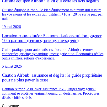
Cuisine équipée Airbnb : le kit qui évite les avis négatifs
Cuisine équipée Airbnb : le kit d'équipement minimum qui rassure
les voyageurs et les extras qui justifient +10 à +20 % sur le prix par
nuit.
19 mai 2026
Location courte durée : 5 automatisations qui font gagner
10 h par mois (serrures, pricing, messagerie)
Guide pratique pour automatiser sa location Airbnb : serrures
connectées, pricing dynamique, messagerie auto. Économies réelles,
outils chiffrés, retours d'expérience.
5 juillet 2026
Caution Airbnb, assurance et dégâts : le guide propriétaire
pour ne plus payer la casse
Caution Airbnb, AirCover, assurance PNO, litiges voyageurs :
comment se protéger vraiment quand un dégât arrive. Procédures,
délais, chiffres réels.
Couverture