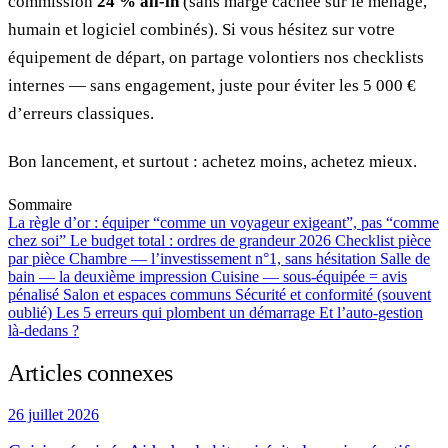
commission
24 % all-in
(sans marge cachée sur le ménage,
humain et logiciel combinés). Si vous hésitez sur votre
équipement de départ, on partage volontiers nos checklists
internes — sans engagement, juste pour éviter les 5 000 €
d’erreurs classiques.
Bon lancement, et surtout : achetez moins, achetez mieux.
Sommaire
La règle d’or : équiper “comme un voyageur exigeant”, pas “comme
chez soi”
Le budget total : ordres de grandeur 2026
Checklist pièce
par pièce
Chambre — l’investissement n°1, sans hésitation
Salle de
bain — la deuxième impression
Cuisine — sous-équipée = avis
pénalisé
Salon et espaces communs
Sécurité et conformité (souvent
oublié)
Les 5 erreurs qui plombent un démarrage
Et l’auto-gestion
là-dedans ?
Articles connexes
26 juillet 2026