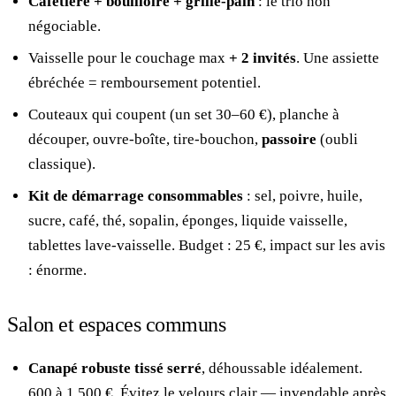
Cafetière + bouilloire + grille-pain
: le trio non
négociable.
Vaisselle pour le couchage max
+ 2 invités
. Une assiette
ébréchée = remboursement potentiel.
Couteaux qui coupent (un set 30–60 €), planche à
découper, ouvre-boîte, tire-bouchon,
passoire
(oubli
classique).
Kit de démarrage consommables
: sel, poivre, huile,
sucre, café, thé, sopalin, éponges, liquide vaisselle,
tablettes lave-vaisselle. Budget : 25 €, impact sur les avis
: énorme.
Salon et espaces communs
Canapé robuste tissé serré
, déhoussable idéalement.
600 à 1 500 €. Évitez le velours clair — invendable après