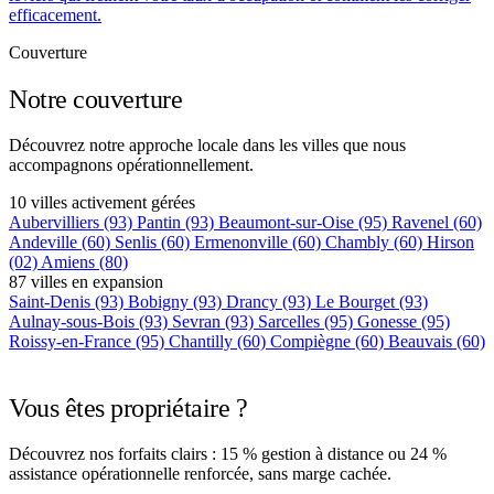
efficacement.
Couverture
Notre couverture
Découvrez notre approche locale dans les villes que nous
accompagnons opérationnellement.
10 villes activement gérées
Aubervilliers
(93)
Pantin
(93)
Beaumont-sur-Oise
(95)
Ravenel
(60)
Andeville
(60)
Senlis
(60)
Ermenonville
(60)
Chambly
(60)
Hirson
(02)
Amiens
(80)
87 villes en expansion
Saint-Denis
(93)
Bobigny
(93)
Drancy
(93)
Le Bourget
(93)
Aulnay-sous-Bois
(93)
Sevran
(93)
Sarcelles
(95)
Gonesse
(95)
Roissy-en-France
(95)
Chantilly
(60)
Compiègne
(60)
Beauvais
(60)
+75 autres villes →
Vous êtes propriétaire ?
Découvrez nos forfaits clairs : 15 % gestion à distance ou 24 %
assistance opérationnelle renforcée, sans marge cachée.