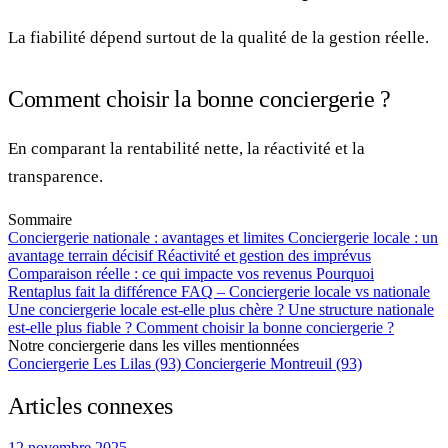
La fiabilité dépend surtout de la qualité de la gestion réelle.
Comment choisir la bonne conciergerie ?
En comparant la rentabilité nette, la réactivité et la
transparence.
Sommaire
Conciergerie nationale : avantages et limites
Conciergerie locale : un
avantage terrain décisif
Réactivité et gestion des imprévus
Comparaison réelle : ce qui impacte vos revenus
Pourquoi
Rentaplus fait la différence
FAQ – Conciergerie locale vs nationale
Une conciergerie locale est-elle plus chère ?
Une structure nationale
est-elle plus fiable ?
Comment choisir la bonne conciergerie ?
Notre conciergerie dans les villes mentionnées
Conciergerie Les Lilas (93)
Conciergerie Montreuil (93)
Articles connexes
12 novembre 2025