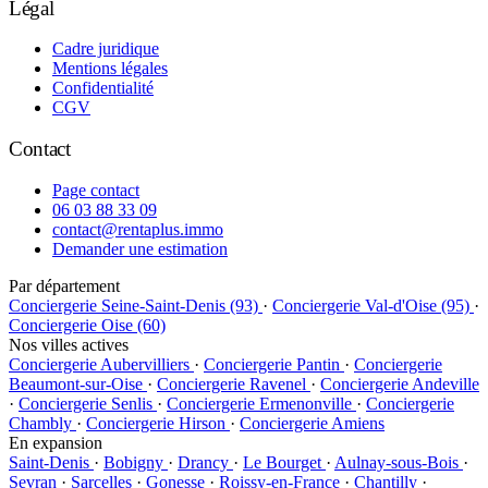
Légal
Cadre juridique
Mentions légales
Confidentialité
CGV
Contact
Page contact
06 03 88 33 09
contact@rentaplus.immo
Demander une estimation
Par département
Conciergerie Seine-Saint-Denis (93)
·
Conciergerie Val-d'Oise (95)
·
Conciergerie Oise (60)
Nos villes actives
Conciergerie Aubervilliers
·
Conciergerie Pantin
·
Conciergerie
Beaumont-sur-Oise
·
Conciergerie Ravenel
·
Conciergerie Andeville
·
Conciergerie Senlis
·
Conciergerie Ermenonville
·
Conciergerie
Chambly
·
Conciergerie Hirson
·
Conciergerie Amiens
En expansion
Saint-Denis
·
Bobigny
·
Drancy
·
Le Bourget
·
Aulnay-sous-Bois
·
Sevran
·
Sarcelles
·
Gonesse
·
Roissy-en-France
·
Chantilly
·