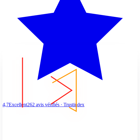
4,7
Excellent
262 avis vérifiés · Trustindex