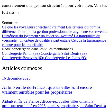
concrètement une gestion structurée pour votre bien.
Voir les
forfaits →
Sommaire
Ce que les voyageurs cherchent vraiment
Les critères qui font la
différence
Pourquoi la gestion professionnelle augmente vos revenus
L’intérieur du logement : un levier sous-estimé
La tranquillité du
voisinage : un critère de qualité à part entière
Ce que la transparence
change pour le propriétaire
Notre conciergerie dans les villes mentionnées
Conciergerie Pantin (93)
Conciergerie Saint-Denis (93)
Conciergerie Beauvais (60)
Conciergerie Les Lilas (93)
Articles connexes
16 décembre 2025
Airbnb en Île-de-France : quelles villes sont encore
vraiment rentables pour les propriétaires
Airbnb en Île-de-France : découvrez quelles villes offrent la
meilleure rentabilité en 2026 pour les propriétaires, de Saint-Denis à