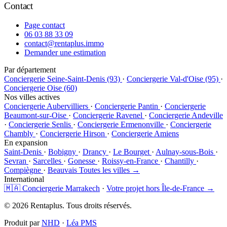
Contact
Page contact
06 03 88 33 09
contact@rentaplus.immo
Demander une estimation
Par département
Conciergerie Seine-Saint-Denis (93)
·
Conciergerie Val-d'Oise (95)
·
Conciergerie Oise (60)
Nos villes actives
Conciergerie Aubervilliers
·
Conciergerie Pantin
·
Conciergerie
Beaumont-sur-Oise
·
Conciergerie Ravenel
·
Conciergerie Andeville
·
Conciergerie Senlis
·
Conciergerie Ermenonville
·
Conciergerie
Chambly
·
Conciergerie Hirson
·
Conciergerie Amiens
En expansion
Saint-Denis
·
Bobigny
·
Drancy
·
Le Bourget
·
Aulnay-sous-Bois
·
Sevran
·
Sarcelles
·
Gonesse
·
Roissy-en-France
·
Chantilly
·
Compiègne
·
Beauvais
Toutes les villes →
International
🇲🇦 Conciergerie Marrakech
·
Votre projet hors Île-de-France →
© 2026 Rentaplus. Tous droits réservés.
Produit par
NHD
·
Léa PMS