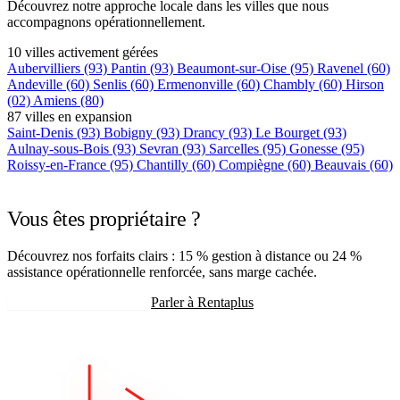
Découvrez notre approche locale dans les villes que nous
accompagnons opérationnellement.
10 villes activement gérées
Aubervilliers
(93)
Pantin
(93)
Beaumont-sur-Oise
(95)
Ravenel
(60)
Andeville
(60)
Senlis
(60)
Ermenonville
(60)
Chambly
(60)
Hirson
(02)
Amiens
(80)
87 villes en expansion
Saint-Denis
(93)
Bobigny
(93)
Drancy
(93)
Le Bourget
(93)
Aulnay-sous-Bois
(93)
Sevran
(93)
Sarcelles
(95)
Gonesse
(95)
Roissy-en-France
(95)
Chantilly
(60)
Compiègne
(60)
Beauvais
(60)
+75 autres villes →
Vous êtes propriétaire ?
Découvrez nos forfaits clairs : 15 % gestion à distance ou 24 %
assistance opérationnelle renforcée, sans marge cachée.
Recevoir mon estimation
Parler à Rentaplus