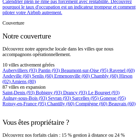
Calendrier plein ne rime pas forcément avec rentabilité. Découvrez
pourquoi le taux d'occupation est un indicateur trompeur et comment
piloter votre Airbnb autrement.
Couverture
Notre couverture
Découvrez notre approche locale dans les villes que nous
accompagnons opérationnellement.
10 villes activement gérées
Aubervilliers
(93)
Pantin
(93)
Beaumont-sur-Oise
(95)
Ravenel
(60)
Andeville
(60)
Senlis
(60)
Ermenonville
(60)
Chambly
(60)
Hirson
(02)
Amiens
(80)
87 villes en expansion
Saint-Denis
(93)
Bobigny
(93)
Drancy
(93)
Le Bourget
(93)
Aulnay-sous-Bois
(93)
Sevran
(93)
Sarcelles
(95)
Gonesse
(95)
Roissy-en-France
(95)
Chantilly
(60)
Compiègne
(60)
Beauvais
(60)
+75 autres villes →
Vous êtes propriétaire ?
Découvrez nos forfaits clairs : 15 % gestion à distance ou 24 %