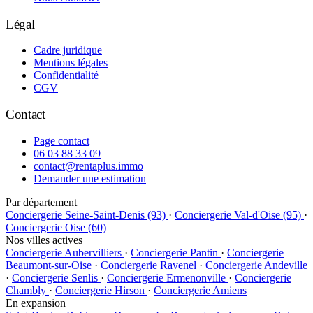
Légal
Cadre juridique
Mentions légales
Confidentialité
CGV
Contact
Page contact
06 03 88 33 09
contact@rentaplus.immo
Demander une estimation
Par département
Conciergerie Seine-Saint-Denis (93)
·
Conciergerie Val-d'Oise (95)
·
Conciergerie Oise (60)
Nos villes actives
Conciergerie Aubervilliers
·
Conciergerie Pantin
·
Conciergerie
Beaumont-sur-Oise
·
Conciergerie Ravenel
·
Conciergerie Andeville
·
Conciergerie Senlis
·
Conciergerie Ermenonville
·
Conciergerie
Chambly
·
Conciergerie Hirson
·
Conciergerie Amiens
En expansion