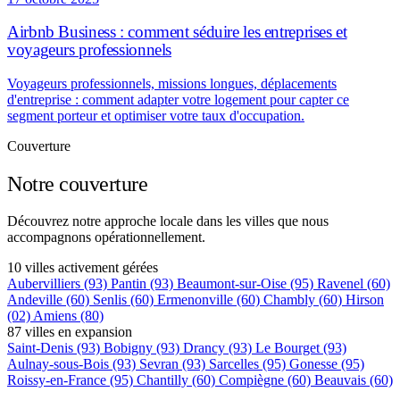
Airbnb Business : comment séduire les entreprises et
voyageurs professionnels
Voyageurs professionnels, missions longues, déplacements
d'entreprise : comment adapter votre logement pour capter ce
segment porteur et optimiser votre taux d'occupation.
Couverture
Notre couverture
Découvrez notre approche locale dans les villes que nous
accompagnons opérationnellement.
10 villes activement gérées
Aubervilliers
(93)
Pantin
(93)
Beaumont-sur-Oise
(95)
Ravenel
(60)
Andeville
(60)
Senlis
(60)
Ermenonville
(60)
Chambly
(60)
Hirson
(02)
Amiens
(80)
87 villes en expansion
Saint-Denis
(93)
Bobigny
(93)
Drancy
(93)
Le Bourget
(93)
Aulnay-sous-Bois
(93)
Sevran
(93)
Sarcelles
(95)
Gonesse
(95)
Roissy-en-France
(95)
Chantilly
(60)
Compiègne
(60)
Beauvais
(60)
+75 autres villes →