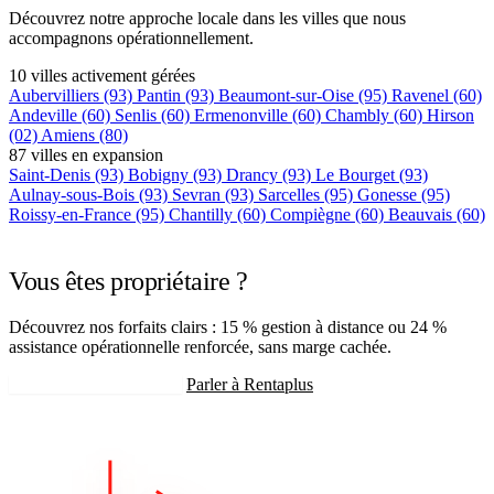
Découvrez notre approche locale dans les villes que nous
accompagnons opérationnellement.
10 villes activement gérées
Aubervilliers
(93)
Pantin
(93)
Beaumont-sur-Oise
(95)
Ravenel
(60)
Andeville
(60)
Senlis
(60)
Ermenonville
(60)
Chambly
(60)
Hirson
(02)
Amiens
(80)
87 villes en expansion
Saint-Denis
(93)
Bobigny
(93)
Drancy
(93)
Le Bourget
(93)
Aulnay-sous-Bois
(93)
Sevran
(93)
Sarcelles
(95)
Gonesse
(95)
Roissy-en-France
(95)
Chantilly
(60)
Compiègne
(60)
Beauvais
(60)
+75 autres villes →
Vous êtes propriétaire ?
Découvrez nos forfaits clairs : 15 % gestion à distance ou 24 %
assistance opérationnelle renforcée, sans marge cachée.
Recevoir mon estimation
Parler à Rentaplus