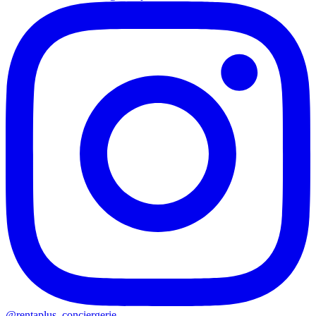
@rentaplus_conciergerie