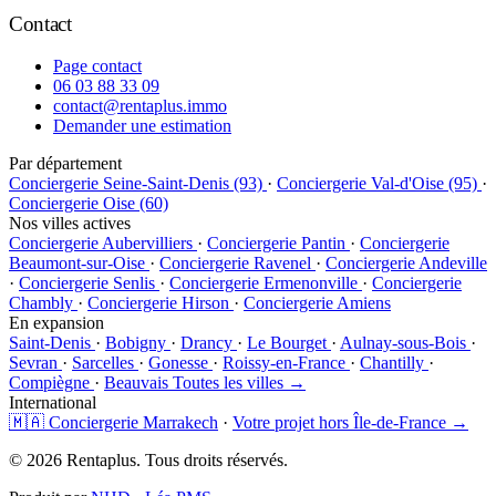
Contact
Page contact
06 03 88 33 09
contact@rentaplus.immo
Demander une estimation
Par département
Conciergerie Seine-Saint-Denis (93)
·
Conciergerie Val-d'Oise (95)
·
Conciergerie Oise (60)
Nos villes actives
Conciergerie Aubervilliers
·
Conciergerie Pantin
·
Conciergerie
Beaumont-sur-Oise
·
Conciergerie Ravenel
·
Conciergerie Andeville
·
Conciergerie Senlis
·
Conciergerie Ermenonville
·
Conciergerie
Chambly
·
Conciergerie Hirson
·
Conciergerie Amiens
En expansion
Saint-Denis
·
Bobigny
·
Drancy
·
Le Bourget
·
Aulnay-sous-Bois
·
Sevran
·
Sarcelles
·
Gonesse
·
Roissy-en-France
·
Chantilly
·
Compiègne
·
Beauvais
Toutes les villes →
International
🇲🇦 Conciergerie Marrakech
·
Votre projet hors Île-de-France →
© 2026 Rentaplus. Tous droits réservés.