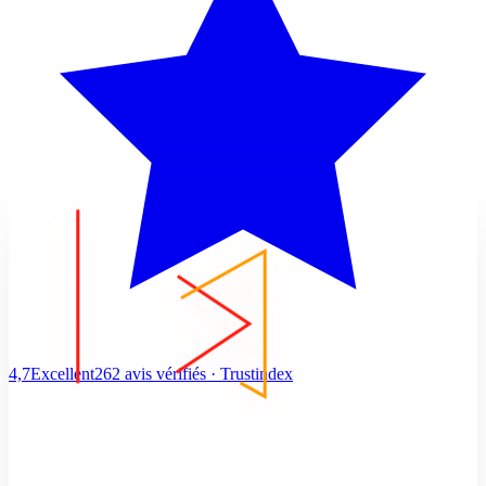
4,7
Excellent
262 avis vérifiés · Trustindex