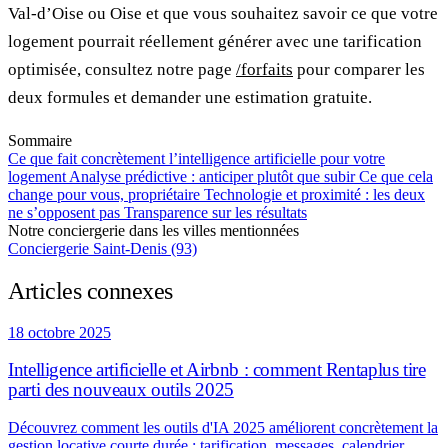
Val-d’Oise ou Oise et que vous souhaitez savoir ce que votre
logement pourrait réellement générer avec une tarification
optimisée, consultez notre page
/forfaits
pour comparer les
deux formules et demander une estimation gratuite.
Sommaire
Ce que fait concrètement l’intelligence artificielle pour votre
logement
Analyse prédictive : anticiper plutôt que subir
Ce que cela
change pour vous, propriétaire
Technologie et proximité : les deux
ne s’opposent pas
Transparence sur les résultats
Notre conciergerie dans les villes mentionnées
Conciergerie Saint-Denis (93)
Articles connexes
18 octobre 2025
Intelligence artificielle et Airbnb : comment Rentaplus tire
parti des nouveaux outils 2025
Découvrez comment les outils d'IA 2025 améliorent concrètement la
gestion locative courte durée : tarification, messages, calendrier.