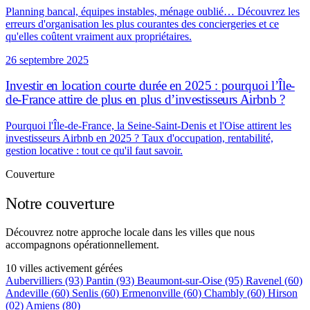
Planning bancal, équipes instables, ménage oublié… Découvrez les
erreurs d'organisation les plus courantes des conciergeries et ce
qu'elles coûtent vraiment aux propriétaires.
26 septembre 2025
Investir en location courte durée en 2025 : pourquoi l’Île-
de-France attire de plus en plus d’investisseurs Airbnb ?
Pourquoi l'Île-de-France, la Seine-Saint-Denis et l'Oise attirent les
investisseurs Airbnb en 2025 ? Taux d'occupation, rentabilité,
gestion locative : tout ce qu'il faut savoir.
Couverture
Notre couverture
Découvrez notre approche locale dans les villes que nous
accompagnons opérationnellement.
10 villes activement gérées
Aubervilliers
(93)
Pantin
(93)
Beaumont-sur-Oise
(95)
Ravenel
(60)
Andeville
(60)
Senlis
(60)
Ermenonville
(60)
Chambly
(60)
Hirson
(02)
Amiens
(80)