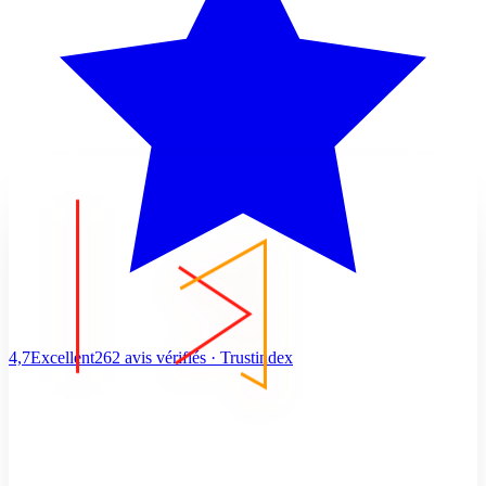
4,7
Excellent
262 avis vérifiés · Trustindex