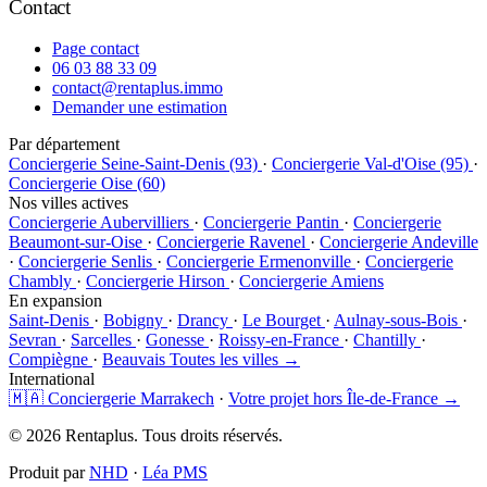
Contact
Page contact
06 03 88 33 09
contact@rentaplus.immo
Demander une estimation
Par département
Conciergerie Seine-Saint-Denis (93)
·
Conciergerie Val-d'Oise (95)
·
Conciergerie Oise (60)
Nos villes actives
Conciergerie Aubervilliers
·
Conciergerie Pantin
·
Conciergerie
Beaumont-sur-Oise
·
Conciergerie Ravenel
·
Conciergerie Andeville
·
Conciergerie Senlis
·
Conciergerie Ermenonville
·
Conciergerie
Chambly
·
Conciergerie Hirson
·
Conciergerie Amiens
En expansion
Saint-Denis
·
Bobigny
·
Drancy
·
Le Bourget
·
Aulnay-sous-Bois
·
Sevran
·
Sarcelles
·
Gonesse
·
Roissy-en-France
·
Chantilly
·
Compiègne
·
Beauvais
Toutes les villes →
International
🇲🇦 Conciergerie Marrakech
·
Votre projet hors Île-de-France →
© 2026 Rentaplus. Tous droits réservés.
Produit par
NHD
·
Léa PMS