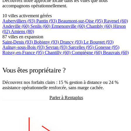
Découvrez notre approche locale dans les villes que nous
accompagnons opérationnellement.
10 villes activement gérées
Aubervilliers
(93)
Pantin
(93)
Beaumont-sur-Oise
(95)
Ravenel
(60)
Andeville
(60)
Senlis
(60)
Ermenonville
(60)
Chambly
(60)
Hirson
(02)
Amiens
(80)
87 villes en expansion
Saint-Denis
(93)
Bobigny
(93)
Drancy
(93)
Le Bourget
(93)
Aulnay-sous-Bois
(93)
Sevran
(93)
Sarcelles
(95)
Gonesse
(95)
Roissy-en-France
(95)
Chantilly
(60)
Compiègne
(60)
Beauvais
(60)
+75 autres villes →
Vous êtes propriétaire ?
Découvrez nos forfaits clairs : 15 % gestion à distance ou 24 %
assistance opérationnelle renforcée, sans marge cachée.
Recevoir mon estimation
Parler à Rentaplus